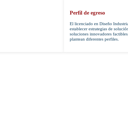
Perfil de egreso
El licenciado en Diseño Industria
establecer estrategias de solució
soluciones innovadores factibles,
plantean diferentes perfiles.
Plan de estudio
Peri
os
Semestral