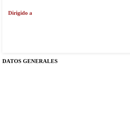
Dirigido a
DATOS GENERALES
Duración de la carrera
Créditos
5 años (Cinco años)
334 crédit