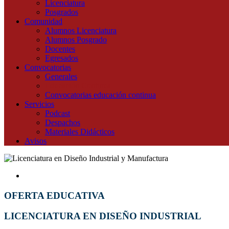
Licenciatura
Posgrados
Comunidad
Alumnos Licenciatura
Alumnos Posgrado
Docentes
Egresados
Convocatorias
Generales
Educación Continua
Convocatorias educación continua
Servicios
Podcast
Despachos
Materiales Didácticos
Avisos
OFERTA EDUCATIVA
LICENCIATURA EN DISEÑO INDUSTRIAL