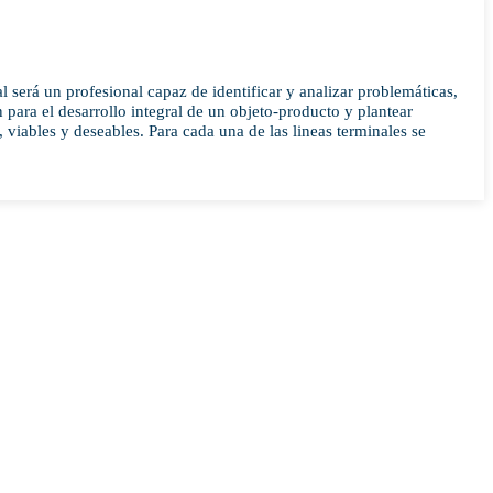
l será un profesional capaz de identificar y analizar problemáticas,
n para el desarrollo integral de un objeto-producto y plantear
 viables y deseables. Para cada una de las lineas terminales se
odo de ingreso
Sedes
Semestral
Centro universitario
Tequisquiapan