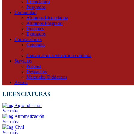
Licenciatura
Posgrados
Comunidad
Alumnos Licenciatura
Alumnos Posgrado
Docentes
Egresados
Convocatorias
Generales
Educación Continua
Convocatorias educación continua
Servicios
Podcast
Despachos
Materiales Didácticos
Avisos
LICENCIATURAS
Ver más
Ver más
Ver más