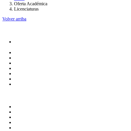
Oferta Académica
Licenciaturas
Volver arriba
Administracion
Rectoría
Secretarías
Direcciones
Coordinaciones
Bachilleres
Facultades
Campus
Servicios
Transparencia
Normatividad
Correo de Empleados UAQ
Contraloría Social
Directorio