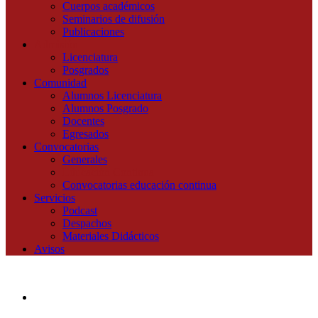
Cuerpos académicos
Seminarios de difusión
Publicaciones
Admisión
Licenciatura
Posgrados
Comunidad
Alumnos Licenciatura
Alumnos Posgrado
Docentes
Egresados
Convocatorias
Generales
Educación Continua
Convocatorias educación continua
Servicios
Podcast
Despachos
Materiales Didácticos
Avisos