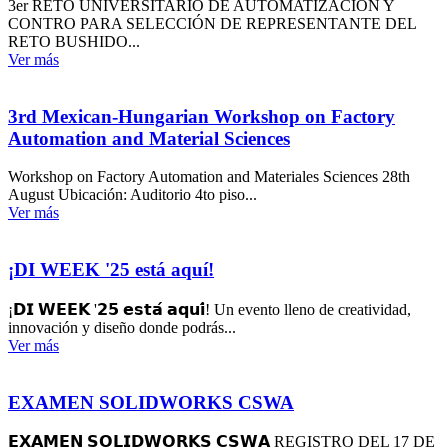
3er RETO UNIVERSITARIO DE AUTOMATIZACIÓN Y
CONTRO PARA SELECCIÓN DE REPRESENTANTE DEL
RETO BUSHIDO...
Ver más
3rd Mexican-Hungarian Workshop on Factory
Automation and Material Sciences
Workshop on Factory Automation and Materiales Sciences 28th
August Ubicación: Auditorio 4to piso...
Ver más
¡DI WEEK '25 está aquí!
¡𝗗𝗜 𝗪𝗘𝗘𝗞 '𝟮𝟱 𝗲𝘀𝘁𝗮́ 𝗮𝗾𝘂𝗶́! Un evento lleno de creatividad,
innovación y diseño donde podrás...
Ver más
EXAMEN SOLIDWORKS CSWA
𝗘𝗫𝗔𝗠𝗘𝗡 𝗦𝗢𝗟𝗜𝗗𝗪𝗢𝗥𝗞𝗦 𝗖𝗦𝗪𝗔 REGISTRO DEL 17 DE