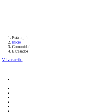
Está aquí:
Inicio
Comunidad
Egresados
Volver arriba
Administracion
Rectoría
Secretarías
Direcciones
Coordinaciones
Bachilleres
Facultades