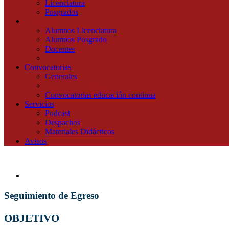
Licenciatura
Posgrados
Comunidad
Alumnos Licenciatura
Alumnos Posgrado
Docentes
Egresados
Convocatorias
Generales
Educación Continua
Convocatorias educación continua
Servicios
Podcast
Despachos
Materiales Didácticos
Avisos
Seguimiento de Egreso
OBJETIVO