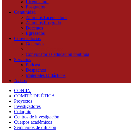
Licenciatura
Posgrados
Comunidad
Alumnos Licenciatura
Alumnos Posgrado
Docentes
Egresados
Convocatorias
Generales
Educación Continua
Convocatorias educación continua
Servicios
Podcast
Despachos
Materiales Didácticos
Avisos
CONIIN
COMITÉ DE ÉTICA
Proyectos
Investigadores
Coloquio
Centros de investigación
Cuerpos académicos
Seminarios de difusión