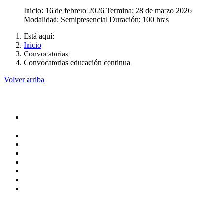
Inicio: 16 de febrero 2026 Termina: 28 de marzo 2026
Modalidad: Semipresencial Duración: 100 hras
Está aquí:
Inicio
Convocatorias
Convocatorias educación continua
Volver arriba
Administracion
Rectoría
Secretarías
Direcciones
Coordinaciones
Bachilleres
Facultades
Campus
Servicios