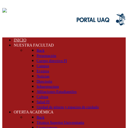
INICIO
NUESTRA FACULTAD
Back
Presentación
Cuerpo directivo FI
Campus
Eventos
Noticias
Directorio
Infraestructura
Afiliaciones Estudiantiles
Cultura
Salud FI
Unidad de género y espacios de cuidado
OFERTA ACADÉMICA
Back
Técnico Superior Universitario
Licenciaturas