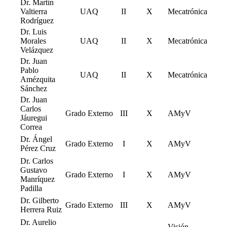
Dr. Martín
Valtierra
UAQ
II
X
Mecatrónica
Rodríguez
Dr. Luis
Morales
UAQ
II
X
Mecatrónica
Velázquez
Dr. Juan
Pablo
UAQ
II
X
Mecatrónica
Amézquita
Sánchez
Dr. Juan
Carlos
Grado Externo
III
X
AMyV
Jáuregui
Correa
Dr. Ángel
Grado Externo
I
X
AMyV
Pérez Cruz
Dr. Carlos
Gustavo
Grado Externo
I
X
AMyV
Manríquez
Padilla
Dr. Gilberto
Grado Externo
III
X
AMyV
Herrera Ruiz
Dr. Aurelio
Visión