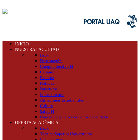
INICIO
NUESTRA FACULTAD
Back
Presentación
Cuerpo directivo FI
Campus
Eventos
Noticias
Directorio
Infraestructura
Afiliaciones Estudiantiles
Cultura
Salud FI
Unidad de género y espacios de cuidado
OFERTA ACADÉMICA
Back
Técnico Superior Universitario
Licenciaturas