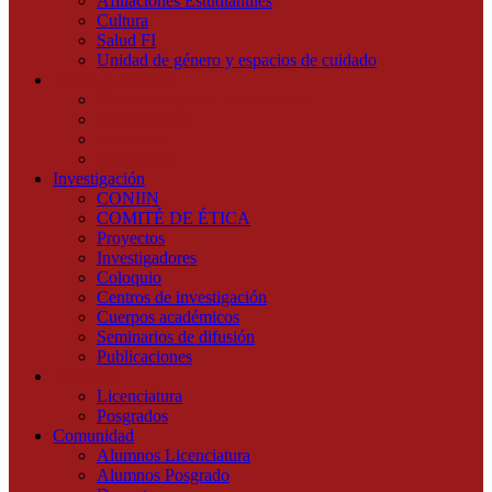
Afiliaciones Estudiantiles
Cultura
Salud FI
Unidad de género y espacios de cuidado
Oferta Académica
Técnico Superior Universitario
Licenciaturas
Maestrías
Doctorados
Investigación
CONIIN
COMITÉ DE ÉTICA
Proyectos
Investigadores
Coloquio
Centros de investigación
Cuerpos académicos
Seminarios de difusión
Publicaciones
Admisión
Licenciatura
Posgrados
Comunidad
Alumnos Licenciatura
Alumnos Posgrado