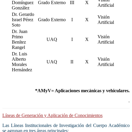
Domínguez
Grado Externo
III
X
Artificial
González
Dr. Gerardo
Visión
Israel Pérez
Grado Externo
I
X
Artificial
Soto
Dr. Juan
Primo
Visión
UAQ
I
X
Benítez
Artificial
Rangel
Dr. Luis
Alberto
Visión
UAQ
II
X
Morales
Artificial
Hernández
*AMyV= Aplicaciones mecánicas y vehiculares.
.
Líneas de Generación y Aplicación de Conocimientos
Las Líneas Institucionales de Investigación del Cuerpo Académico
se agrupan en tres áreas principales: