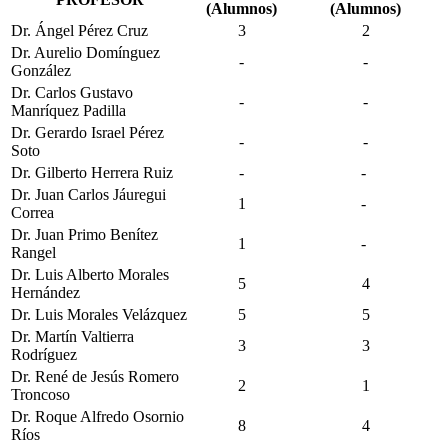
(Alumnos)
(Alumnos)
Dr. Ángel Pérez Cruz
3
2
Dr. Aurelio Domínguez
-
-
González
Dr. Carlos Gustavo
-
-
Manríquez Padilla
Dr. Gerardo Israel Pérez
-
-
Soto
Dr. Gilberto Herrera Ruiz
-
-
Dr. Juan Carlos Jáuregui
1
-
Correa
Dr. Juan Primo Benítez
1
-
Rangel
Dr. Luis Alberto Morales
5
4
Hernández
Dr. Luis Morales Velázquez
5
5
Dr. Martín Valtierra
3
3
Rodríguez
Dr. René de Jesús Romero
2
1
Troncoso
Dr. Roque Alfredo Osornio
8
4
Ríos