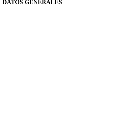
DATOS GENERALES
Duración de la carrera
Créditos
2 años (dos años)
234 créditos
Plan de estudio
Periodo de ingreso
Semestral
Semestral
Sedes
San Juan del Río