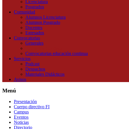
Licenciatura
Posgrados
Comunidad
Alumnos Licenciatura
Alumnos Posgrado
Docentes
Egresados
Convocatorias
Generales
Educación Continua
Convocatorias educación continua
Servicios
Podcast
Despachos
Materiales Didácticos
Avisos
Menú
Presentación
Cuerpo directivo FI
Campus
Eventos
Noticias
Directorio