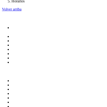
Horarios
Volver arriba
Administracion
Rectoría
Secretarías
Direcciones
Coordinaciones
Bachilleres
Facultades
Campus
Servicios
Transparencia
Normatividad
Correo de Empleados UAQ
Contraloría Social
Directorio
Calendario Escolar
Bibliotecas