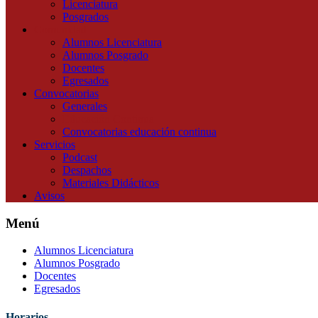
Licenciatura
Posgrados
Comunidad
Alumnos Licenciatura
Alumnos Posgrado
Docentes
Egresados
Convocatorias
Generales
Educación Continua
Convocatorias educación continua
Servicios
Podcast
Despachos
Materiales Didácticos
Avisos
Menú
Alumnos Licenciatura
Alumnos Posgrado
Docentes
Egresados
Horarios