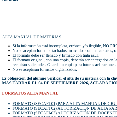
ALTA MANUAL DE MATERIAS
Si la información está incompleta, errónea y/o ilegible, N
No se aceptan formatos tachados, marcados con marcatextos, o 
El formato debe ser llenado y firmado con tinta azul.
El formato original, con una copia, deberán ser entregados en la
recibirán solicitudes. Guarda tu copia para futuras aclaraciones.
No se aceptarán formatos digitalizados.
Es obligación del alumno verificar el alta de su materi
MÁS TARDAR EL 04 DE SEPTIEMBRE 2026, ACLARACIONE
FORMATOS ALTA MANUAL
FORMATO (SECAFI-01) PARA ALTA MANUAL DE GR
FORMATO (SECAFI-02) AUTORIZACIÓN DE ALTA 
FORMATO (SECAFI-03) AUTORIZACIÓN DE DOCENT