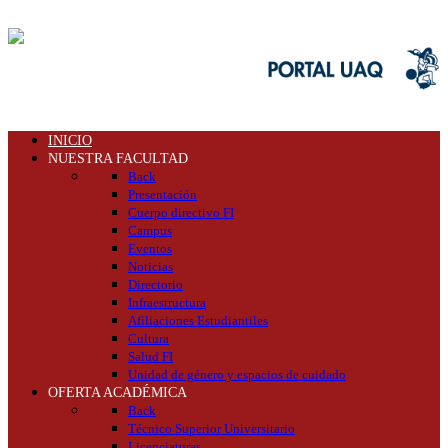
INICIO
NUESTRA FACULTAD
Back
Presentación
Cuerpo directivo FI
Campus
Eventos
Noticias
Directorio
Infraestructura
Afiliaciones Estudiantiles
Cultura
Salud FI
Unidad de género y espacios de cuidado
OFERTA ACADÉMICA
Back
Técnico Superior Universitario
Licenciaturas