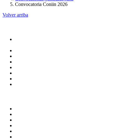
Convocatoria Coniin 2026
Volver arriba
Administracion
Rectoría
Secretarías
Direcciones
Coordinaciones
Bachilleres
Facultades
Campus
Servicios
Transparencia
Normatividad
Correo de Empleados UAQ
Contraloría Social
Directorio
Calendario Escolar