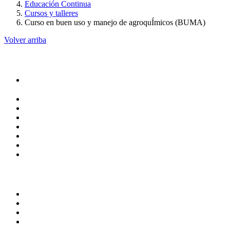
Educación Continua
Cursos y talleres
Curso en buen uso y manejo de agroquÍmicos (BUMA)
Volver arriba
Administracion
Rectoría
Secretarías
Direcciones
Coordinaciones
Bachilleres
Facultades
Campus
Servicios
Transparencia
Normatividad
Correo de Empleados UAQ
Contraloría Social