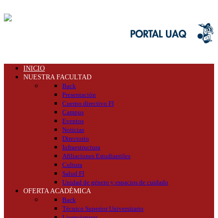
INICIO
NUESTRA FACULTAD
Back
Presentación
Cuerpo directivo FI
Campus
Eventos
Noticias
Directorio
Infraestructura
Afiliaciones Estudiantiles
Cultura
Salud FI
Unidad de género y espacios de cuidado
OFERTA ACADÉMICA
Back
Técnico Superior Universitario
Licenciaturas