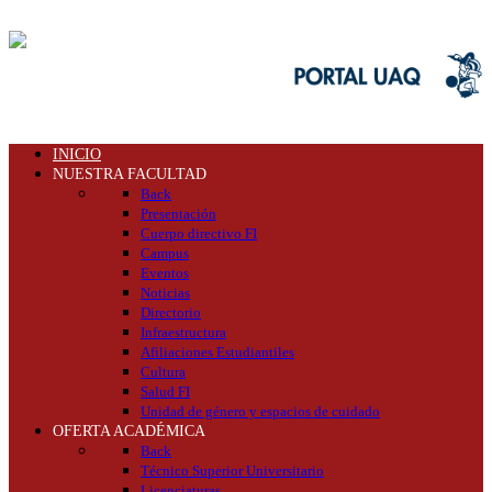
INICIO
NUESTRA FACULTAD
Back
Presentación
Cuerpo directivo FI
Campus
Eventos
Noticias
Directorio
Infraestructura
Afiliaciones Estudiantiles
Cultura
Salud FI
Unidad de género y espacios de cuidado
OFERTA ACADÉMICA
Back
Técnico Superior Universitario
Licenciaturas