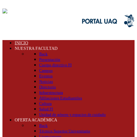
INICIO
NUESTRA FACULTAD
Back
Presentación
Cuerpo directivo FI
Campus
Eventos
Noticias
Directorio
Infraestructura
Afiliaciones Estudiantiles
Cultura
Salud FI
Unidad de género y espacios de cuidado
OFERTA ACADÉMICA
Back
Técnico Superior Universitario
Licenciaturas