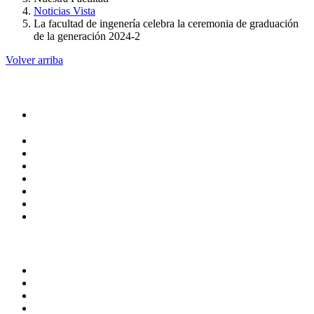
Noticias Vista
La facultad de ingenería celebra la ceremonia de graduación
de la generación 2024-2
Volver arriba
Administracion
Rectoría
Secretarías
Direcciones
Coordinaciones
Bachilleres
Facultades
Campus
Servicios
Transparencia
Normatividad
Correo de Empleados UAQ
Contraloría Social