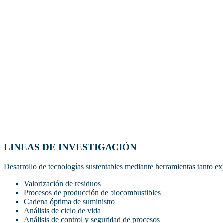
Duración de la carrera
Créditos
2 años (dos años)
90 crédito
LINEAS DE INVESTIGACIÓN
Desarrollo de tecnologías sustentables mediante herramientas tanto 
Valorización de residuos
Procesos de producción de biocombustibles
Cadena óptima de suministro
Análisis de ciclo de vida
Análisis de control y seguridad de procesos