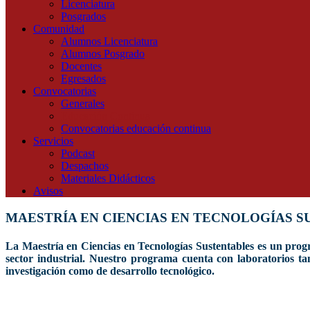
Licenciatura
Posgrados
Comunidad
Alumnos Licenciatura
Alumnos Posgrado
Docentes
Egresados
Convocatorias
Generales
Educación Continua
Convocatorias educación continua
Servicios
Podcast
Despachos
Materiales Didácticos
Avisos
MAESTRÍA EN CIENCIAS EN TECNOLOGÍAS 
La Maestría en Ciencias en Tecnologías Sustentables es un progr
sector industrial. Nuestro programa cuenta con laboratorios ta
investigación como de desarrollo tecnológico.