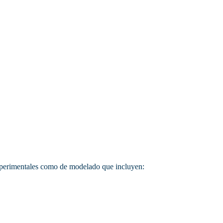
Plan de estudio
Peri
s
Semestral
experimentales como de modelado que incluyen: