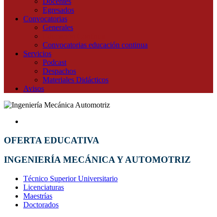
Docentes
Egresados
Convocatorias
Generales
Educación Continua
Convocatorias educación continua
Servicios
Podcast
Despachos
Materiales Didácticos
Avisos
OFERTA EDUCATIVA
INGENIERÍA MECÁNICA Y AUTOMOTRIZ
Técnico Superior Universitario
Licenciaturas
Maestrías
Doctorados