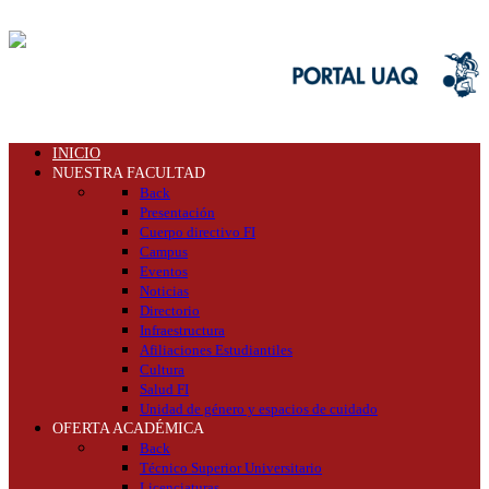
INICIO
NUESTRA FACULTAD
Back
Presentación
Cuerpo directivo FI
Campus
Eventos
Noticias
Directorio
Infraestructura
Afiliaciones Estudiantiles
Cultura
Salud FI
Unidad de género y espacios de cuidado
OFERTA ACADÉMICA
Back
Técnico Superior Universitario
Licenciaturas