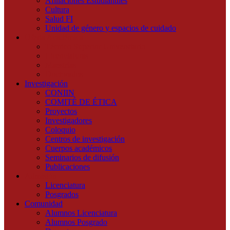
Afiliaciones Estudiantiles
Cultura
Salud FI
Unidad de género y espacios de cuidado
Oferta Académica
Técnico Superior Universitario
Licenciaturas
Maestrías
Doctorados
Investigación
CONIIN
COMITÉ DE ÉTICA
Proyectos
Investigadores
Coloquio
Centros de investigación
Cuerpos académicos
Seminarios de difusión
Publicaciones
Admisión
Licenciatura
Posgrados
Comunidad
Alumnos Licenciatura
Alumnos Posgrado