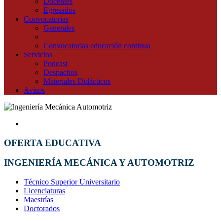
Docentes
Egresados
Convocatorias
Generales
Educación Continua
Convocatorias educación continua
Servicios
Podcast
Despachos
Materiales Didácticos
Avisos
OFERTA EDUCATIVA
INGENIERÍA MECÁNICA Y AUTOMOTRIZ
Técnico Superior Universitario
Licenciaturas
Maestrías
Doctorados