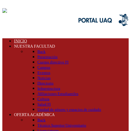
INICIO
NUESTRA FACULTAD
Back
Presentación
Cuerpo directivo FI
Campus
Eventos
Noticias
Directorio
Infraestructura
Afiliaciones Estudiantiles
Cultura
Salud FI
Unidad de género y espacios de cuidado
OFERTA ACADÉMICA
Back
Técnico Superior Universitario
Licenciaturas