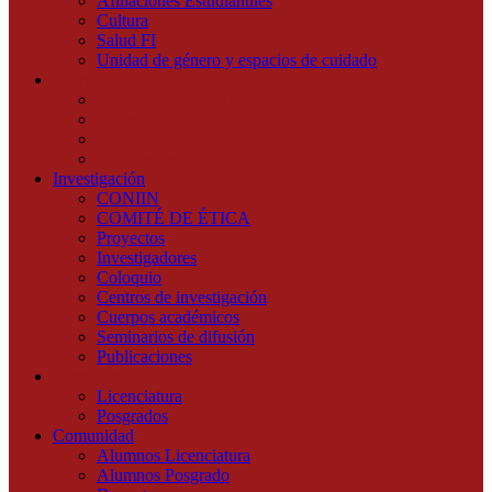
Afiliaciones Estudiantiles
Cultura
Salud FI
Unidad de género y espacios de cuidado
Oferta Académica
Técnico Superior Universitario
Licenciaturas
Maestrías
Doctorados
Investigación
CONIIN
COMITÉ DE ÉTICA
Proyectos
Investigadores
Coloquio
Centros de investigación
Cuerpos académicos
Seminarios de difusión
Publicaciones
Admisión
Licenciatura
Posgrados
Comunidad
Alumnos Licenciatura
Alumnos Posgrado